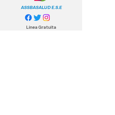
ASSBASALUD E.S.E
Línea Gratuita
Nacional
+57 317 400 6380
Política de privacidad
Políticas y cumplimiento legal
Contacto anticorrupción
© 2020 Assbasalud ESE - Todos los
derechos reservados
Dirección Sede Principal, Centro
piloto.: