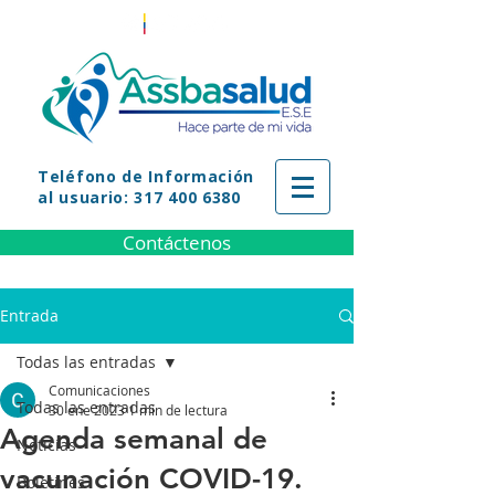
Teléfono
de Información
al usuario: 317 400 6380
Contáctenos
Entrada
Todas las entradas
Comunicaciones
Todas las entradas
30 ene 2023
1 min de lectura
Agenda semanal de
Noticias
vacunación COVID-19.
Boletines