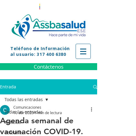
Teléfono
de Información
al usuario: 317 400 6380
Contáctenos
Entrada
Todas las entradas
Comunicaciones
Todas las entradas
10 abr 2023
1 min de lectura
Agenda semanal de
Noticias
vacunación COVID-19.
Boletines