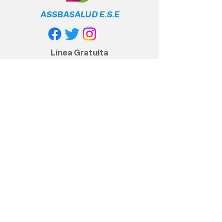
ASSBASALUD E.S.E
Línea Gratuita
Nacional
+57 317 400 6380
Política de privacidad
Políticas y cumplimiento legal
Contacto anticorrupción
© 2020 Assbasalud ESE - Todos los
derechos reservados
Dirección Sede Principal, Centro
piloto.: