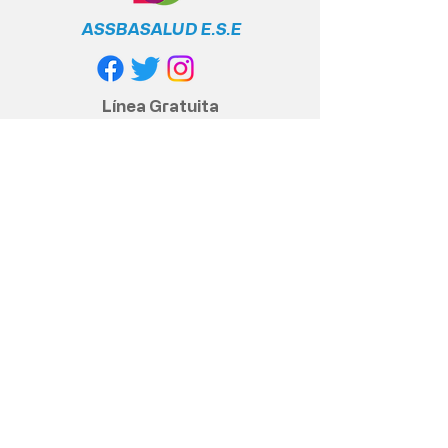
ASSBASALUD E.S.E
Línea Gratuita
Nacional
+57 317 400 6380
Política de privacidad
Políticas y cumplimiento legal
Contacto anticorrupción
© 2020 Assbasalud ESE - Todos los
derechos reservados
Dirección Sede Principal, Centro
piloto.: