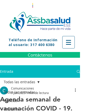
Teléfono
de Información
al usuario: 317 400 6380
Contáctenos
Entrada
Todas las entradas
Comunicaciones
Todas las entradas
7 jun 2023
1 min de lectura
Agenda semanal de
Noticias
vacunación COVID - 19.
Boletines