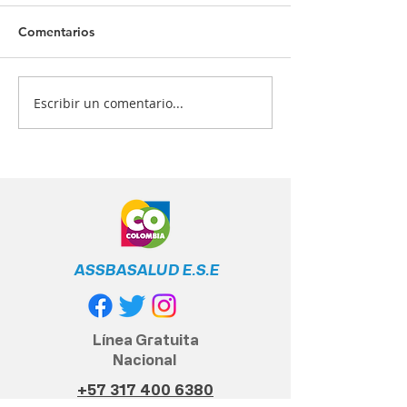
Comentarios
Escribir un comentario...
¡Tu salud es nuestra
¿Quiénes deben
prioridad! 💙💉
vacunarse? 📋
ASSBASALUD E.S.E
Línea Gratuita
Nacional
+57 317 400 6380