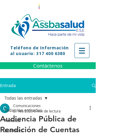
Teléfono
de Información
al usuario: 317 400 6380
Contáctenos
Entrada
Todas las entradas
Comunicaciones
Todas las entradas
27 feb 2020
0 min de lectura
Audiencia Pública de
Noticias
Rendición de Cuentas
Boletines