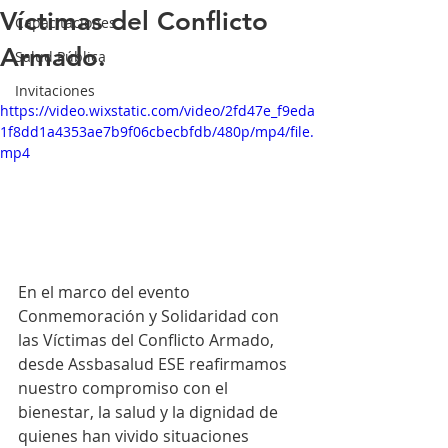
Víctimas del Conflicto
Capacitaciones
Armado.
Salud Pública
Invitaciones
https://video.wixstatic.com/video/2fd47e_f9eda
1f8dd1a4353ae7b9f06cbecbfdb/480p/mp4/file.
mp4
En el marco del evento 
Conmemoración y Solidaridad con 
las Víctimas del Conflicto Armado, 
desde Assbasalud ESE reafirmamos 
nuestro compromiso con el 
bienestar, la salud y la dignidad de 
quienes han vivido situaciones 