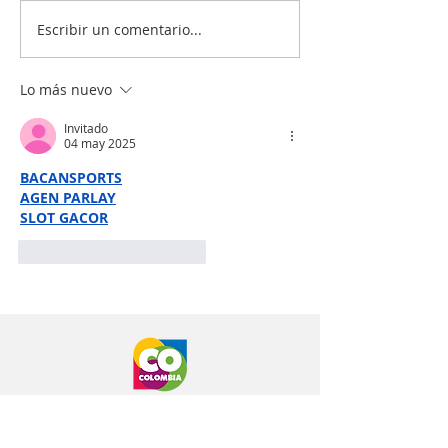
Escribir un comentario...
¡Tu salud es nuestra
¿Quiénes deben
prioridad! 💙💉
vacunarse? 📋
Lo más nuevo
Invitado
04 may 2025
BACANSPORTS
AGEN PARLAY
SLOT GACOR
Me gusta
Reaccionar
ASSBASALUD E.S.E