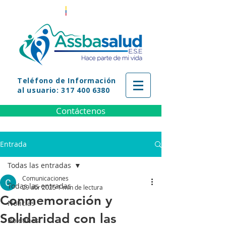
Teléfono
de Información
al usuario: 317 400 6380
Contáctenos
Entrada
Todas las entradas
Comunicaciones
Todas las entradas
29 abr 2025
1 min de lectura
Conmemoración y
Noticias
Solidaridad con las
Boletines