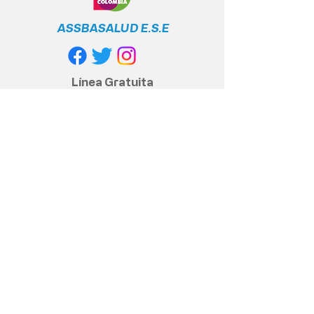
ASSBASALUD E.S.E
Línea Gratuita
Nacional
+57 317 400 6380
Política de privacidad
Políticas y cumplimiento legal
Contacto anticorrupción
© 2020 Assbasalud ESE - Todos los
derechos reservados
Dirección Sede Principal, Centro
piloto.: