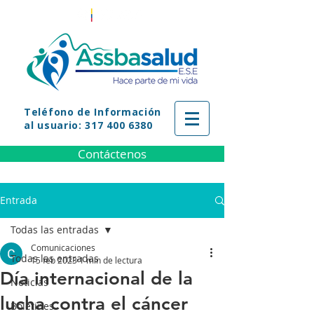
Teléfono
de Información
al usuario: 317 400 6380
Contáctenos
Entrada
Todas las entradas
Comunicaciones
Todas las entradas
15 feb 2023
1 min de lectura
Día internacional de la
Noticias
lucha contra el cáncer
Boletines