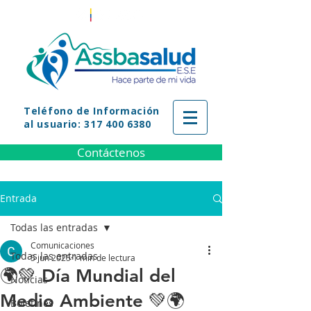
Teléfono
de Información
al usuario: 317 400 6380
Contáctenos
Entrada
Todas las entradas
Comunicaciones
Todas las entradas
5 jun 2025
1 min de lectura
🌍💚 Día Mundial del
Noticias
Medio Ambiente 💚🌍
Boletines