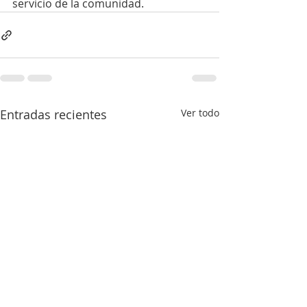
servicio de la comunidad.
Entradas recientes
Ver todo