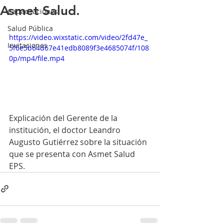
Asmet Salud.
Capacitaciones
Salud Pública
https://video.wixstatic.com/video/2fd47e_
Invitaciones
5f6e5b64d67e41edb8089f3e4685074f/108
0p/mp4/file.mp4
Explicación del Gerente de la 
institución, el doctor Leandro 
Augusto Gutiérrez sobre la situación 
que se presenta con Asmet Salud 
EPS.