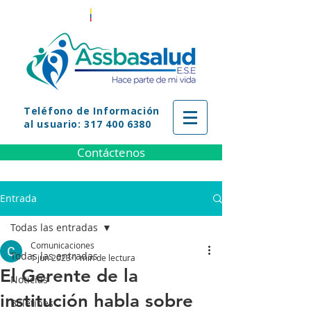
Teléfono
de Información
al usuario: 317 400 6380
Contáctenos
Entrada
Todas las entradas
Comunicaciones
Todas las entradas
1 jun 2023
1 min de lectura
El Gerente de la
Noticias
institución habla sobre
Boletines