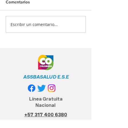
Comentarios
Escribir un comentario...
¡Tu salud es nuestra
¿Quiénes deben
prioridad! 💙💉
vacunarse? 📋
ASSBASALUD E.S.E
Línea Gratuita
Nacional
+57 317 400 6380