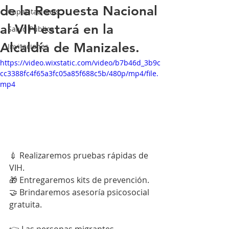
de la Respuesta Nacional
Capacitaciones
al VIH estará en la
Salud Pública
Alcaldía de Manizales.
Invitaciones
https://video.wixstatic.com/video/b7b46d_3b9c
cc3388fc4f65a3fc05a85f688c5b/480p/mp4/file.
mp4
💉 Realizaremos pruebas rápidas de 
VIH.
🎁 Entregaremos kits de prevención.
🤝 Brindaremos asesoría psicosocial 
gratuita.