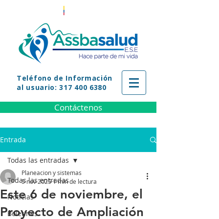
Teléfono
de Información
al usuario: 317 400 6380
Contáctenos
Entrada
Todas las entradas
Planeacion y sistemas
Todas las entradas
5 nov 2025
1 min de lectura
Este 6 de noviembre, el
Noticias
Proyecto de Ampliación
Boletines