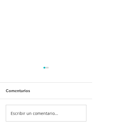
Comentarios
Escribir un comentario...
¡Tu salud es nuestra
¿Quiénes deben
prioridad! 💙💉
vacunarse? 📋