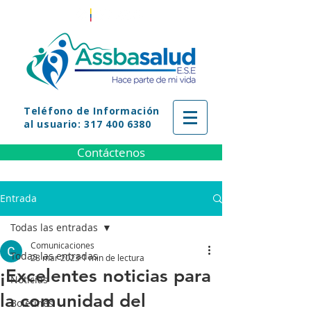
Teléfono
de Información
al usuario: 317 400 6380
Contáctenos
Entrada
Todas las entradas
Comunicaciones
Todas las entradas
28 mar 2023
1 min de lectura
¡Excelentes noticias para
Noticias
la comunidad del
Boletines