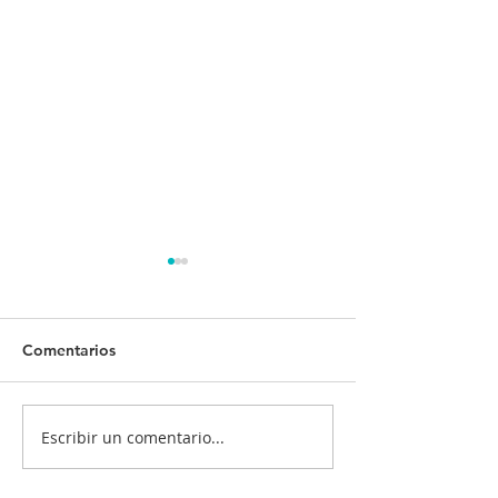
Comentarios
Escribir un comentario...
¡Tu salud es nuestra
¿Quiénes deben
prioridad! 💙💉
vacunarse? 📋