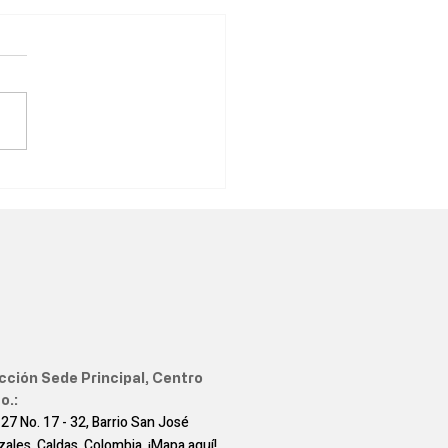
énes deben vacunarse?
cción Sede Principal, Centro
o.:
 27 No. 17 - 32, Barrio San José
zales, Caldas, Colombia
¡Mapa aquí!