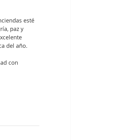
nciendas esté 
ía, paz y 
xcelente 
a del año.
dad con 