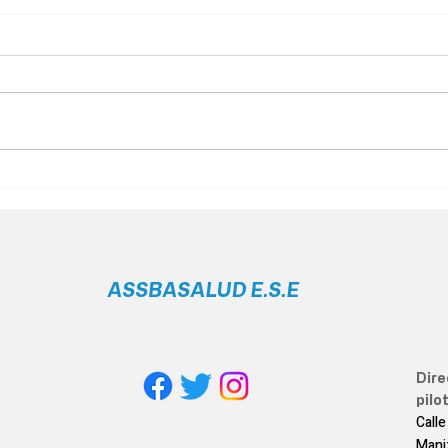
¡Tu salud es nuestra
¿Qui
prioridad! 💙💉
📋
ASSBASALUD E.S.E
Dire
pilot
Calle
Mani