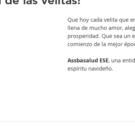
a de las velitas!
Que hoy cada velita que e
llena de mucho amor, alegr
prosperidad. Que sea un e
comienzo de la mejor époc
Assbasalud ESE
, una enti
espíritu navideño.