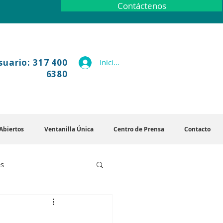
Contáctenos
suario: 317 400
Iniciar sesión
6380
Abiertos
Ventanilla Única
Centro de Prensa
Contacto
es