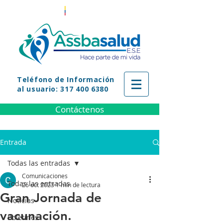
Teléfono
de Información
al usuario: 317 400 6380
Contáctenos
Entrada
Todas las entradas
Comunicaciones
Todas las entradas
26 oct 2023
1 min de lectura
Gran Jornada de
Noticias
vacunación.
Boletines