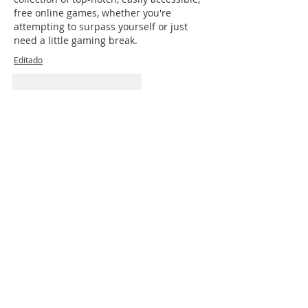
free online games, whether you're 
attempting to surpass yourself or just 
need a little gaming break.
Editado
Me gusta
Reaccionar
ASSBASALUD E.S.E
Línea Gratuita
Nacional
+57 317 400 6380