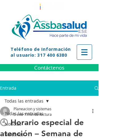
Teléfono
de Información
al usuario: 317 400 6380
Contáctenos
Entrada
Todas las entradas
Planeacion y sistemas
Todas las entradas
5 ene
1 min de lectura
🕘 Horario especial de
Noticias
atención – Semana de
Boletines