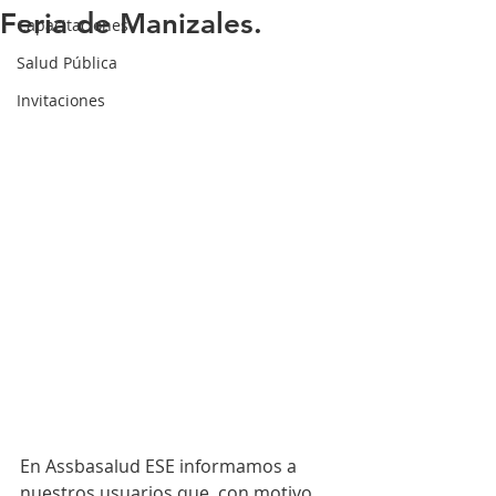
Feria de Manizales.
Capacitaciones
Salud Pública
Invitaciones
En Assbasalud ESE informamos a 
nuestros usuarios que, con motivo 