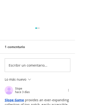
1 comentario
Escribir un comentario...
¡Tu salud es nuestra
¿Quiénes deben
prioridad! 💙💉
vacunarse? 📋
Lo más nuevo
Slope
hace 3 días
Slope Game
 provides an ever-expanding 
collection of top-notch, easily accessible, 