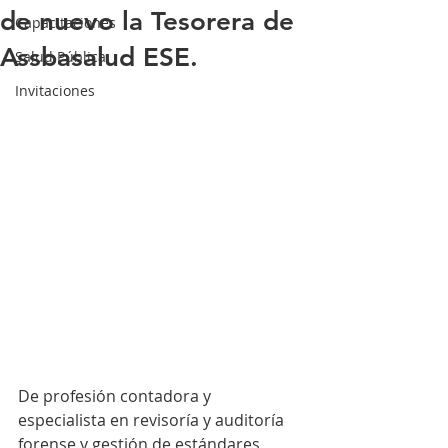
de nuevo la Tesorera de
Capacitaciones
Assbasalud ESE.
Salud Pública
Invitaciones
De profesión contadora y 
especialista en revisoría y auditoría 
forense y gestión de estándares 