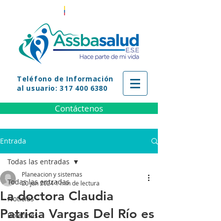
Teléfono
de Información
al usuario: 317 400 6380
Contáctenos
Entrada
Todas las entradas
Planeacion y sistemas
Todas las entradas
20 jun 2024
1 min de lectura
La doctora Claudia
Noticias
Patricia Vargas Del Río es
Boletines