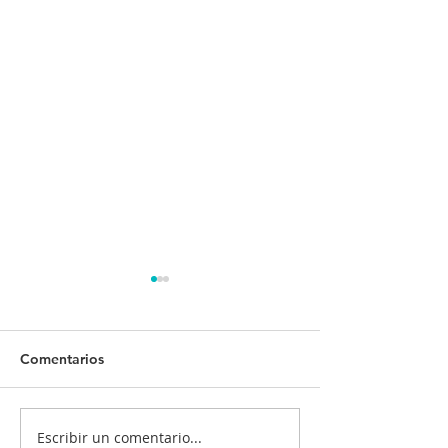
Comentarios
Escribir un comentario...
¡Tu salud es nuestra
¿Quiénes deben