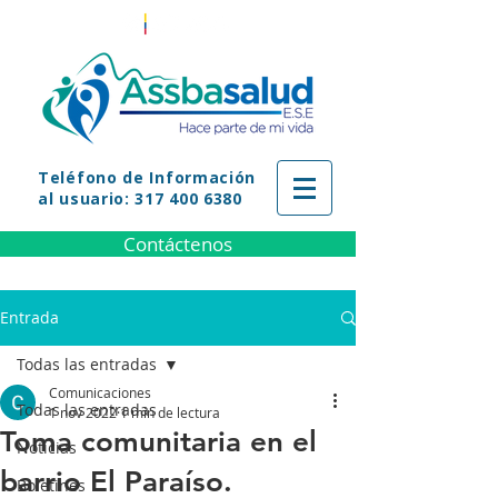
Teléfono
de Información
al usuario: 317 400 6380
Contáctenos
Entrada
Todas las entradas
Comunicaciones
Todas las entradas
1 nov 2022
1 min de lectura
Toma comunitaria en el
Noticias
barrio El Paraíso.
Boletines