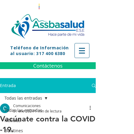
Teléfono
de Información
al usuario: 317 400 6380
Contáctenos
Entrada
Todas las entradas
Comunicaciones
Todas las entradas
31 ene 2024
1 min de lectura
Vacúnate contra la COVID
Noticias
-19.
Boletines