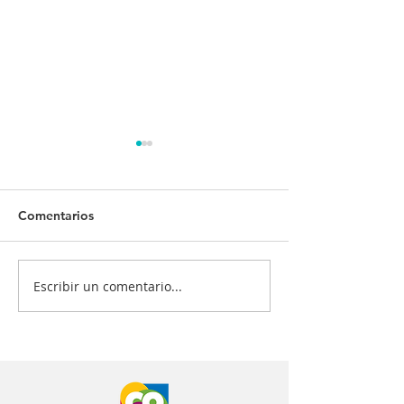
Comentarios
Escribir un comentario...
¡Tu salud es nuestra
¿Quiénes deben
prioridad! 💙💉
vacunarse? 📋