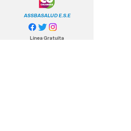
ASSBASALUD E.S.E
Línea Gratuita
Nacional
+57 317 400 6380
Política de privacidad
Políticas y cumplimiento legal
Contacto anticorrupción
© 2020 Assbasalud ESE - Todos los
derechos reservados
Dirección Sede Principal, Centro