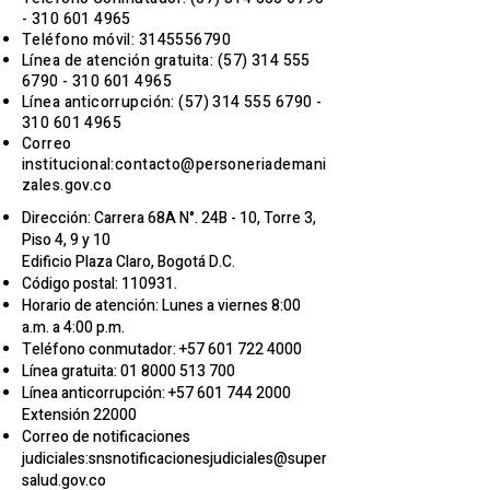
- 310
601 4965
Teléfono móvil:
3145556790
Línea de atención gratuita:
(57) 314 555
6790 - 310
601 4965
Línea anticorrupción:
(57) 314 555 6790 -
310
601 4965
Correo
institucional:
contacto@personeriademani
zales.gov.co
Dirección: Carrera 68A N°. 24B - 10, Torre 3,
Piso 4, 9 y 10
Edificio Plaza Claro, Bogotá D.C.
Código postal: 110931.
Horario de atención: Lunes a viernes 8:00
a.m. a 4:00 p.m.
Teléfono conmutador:
+57 601 722 4000
Línea gratuita:
01 8000 513 700
Línea anticorrupción:
+57 601 744 2000
Extensión 22000​
Correo de notificaciones
judiciales:
snsnotificacionesjudiciales@super
salud.gov.co