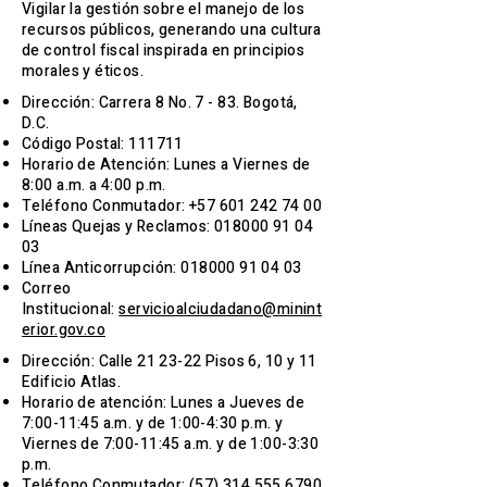
Vigilar la gestión sobre el manejo de los
recursos públicos, generando una cultura
de control fiscal inspirada en principios
morales y éticos.
Dirección: Carrera 8 No. 7 - 83. Bogotá,
D.C.
Código Postal: 111711
Horario de Atención: Lunes a Viernes de
8:00 a.m. a 4:00 p.m.
Teléfono Conmutador:
+57 601 242 74 00
Líneas Quejas y Reclamos:
018000 91 04
03
Línea Anticorrupción:
018000 91 04 03
Correo
Institucional:
servicioalciudadano@minint
erior.gov.co
Dirección: Calle 21 23-22 Pisos 6, 10 y 11
Edificio Atlas.
Horario de atención: Lunes a Jueves de
7:00-11:45 a.m. y de 1:00-4:30 p.m. y
Viernes de 7:00-11:45 a.m. y de 1:00-3:30
p.m.
Teléfono Conmutador:
(57) 314 555 6790