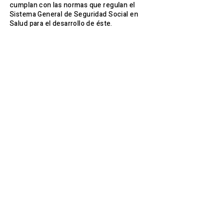
cumplan con las normas que regulan el
Sistema General de Seguridad Social en
Salud para el desarrollo de éste.
Dirección Territorial de
Salud de Caldas
Garantizar la prestación adecuada de
servicios de salud a la población, con la
conformación de redes de prestación de
servicios de salud, debidamente
aprobadas por el Ministerio de la
Protección Social. de manera eficiente,
oportuna y con calidad, eliminando las
barreras que la limitan.