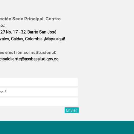
cción Sede Principal, Centro
o.:
 27 No. 17 - 32, Barrio San José
zales, Caldas, Colombia
¡Mapa aquí!
eo electrónico institucional
:
icioalcliente@assbasalud.gov.co
Enviar