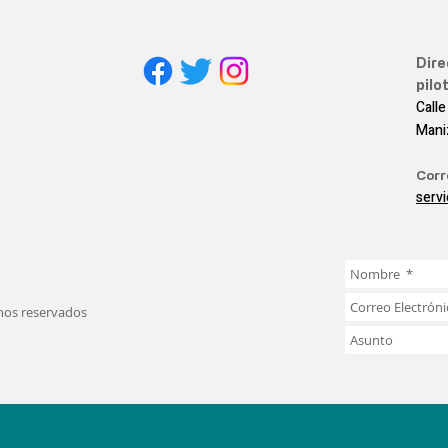
Dire
pilot
Calle
Mani
Corr
serv
chos reservados