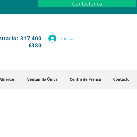
Contáctenos
suario: 317 400
Iniciar sesión
6380
Abiertos
Ventanilla Única
Centro de Prensa
Contacto