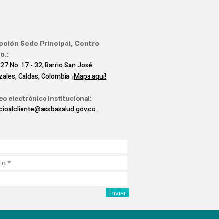
cción Sede Principal, Centro
o.:
 27 No. 17 - 32, Barrio San José
zales, Caldas, Colombia
¡Mapa aquí!
eo electrónico institucional
:
icioalcliente@assbasalud.gov.co
Enviar