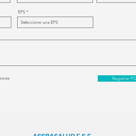
EPS
iones
Registrar PQ