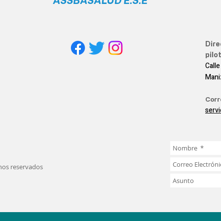
ASSBASALUD E.S.E
Dire
pilot
Calle
Mani
Corr
serv
chos reservados