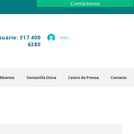
Contáctenos
suario: 317 400
Iniciar sesión
6380
Abiertos
Ventanilla Única
Centro de Prensa
Contacto