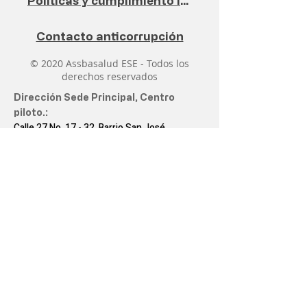
Políticas y cumplimiento legal
Contacto anticorrupción
© 2020 Assbasalud ESE - Todos los
derechos reservados
Dirección Sede Principal, Centro
piloto.:
Calle 27 No. 17 - 32, Barrio San José
Manizales, Caldas, Colombia
¡Mapa aquí!
Correo electrónico institucional
:
servicioalcliente@assbasalud.gov.co