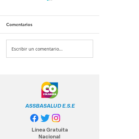
Comentarios
Escribir un comentario...
¡Tu salud es nuestra
¿Quiénes deben
prioridad! 💙💉
vacunarse? 📋
ASSBASALUD E.S.E
Línea Gratuita
Nacional