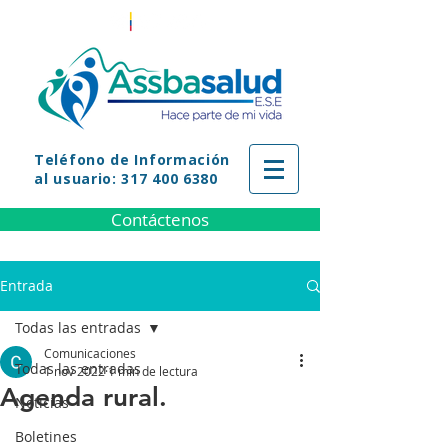
Teléfono
de Información
al usuario: 317 400 6380
Contáctenos
Entrada
Todas las entradas
Comunicaciones
Todas las entradas
1 nov 2022
1 min de lectura
Agenda rural.
Noticias
Boletines