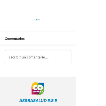
Comentarios
Escribir un comentario...
¡Tu salud es nuestra
¿Quiénes deben
prioridad! 💙💉
vacunarse? 📋
ASSBASALUD E.S.E