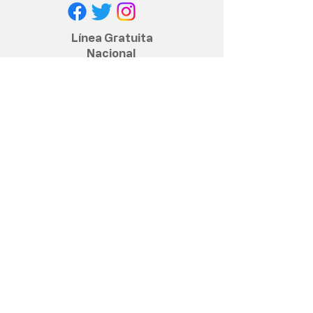
Línea Gratuita
Nacional
+57 317 400 6380
Política de privacidad
Políticas y cumplimiento legal
Contacto anticorrupción
© 2020 Assbasalud ESE - Todos los
derechos reservados
Dirección Sede Principal, Centro
piloto.:
Calle 27 No. 17 - 32, Barrio San José
Manizales, Caldas, Colombia
¡Mapa aquí!