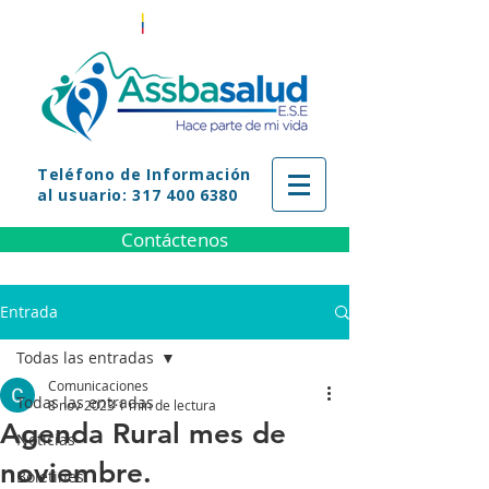
Teléfono
de Información
al usuario: 317 400 6380
Contáctenos
Entrada
Todas las entradas
Comunicaciones
Todas las entradas
8 nov 2023
1 min de lectura
Agenda Rural mes de
Noticias
noviembre.
Boletines