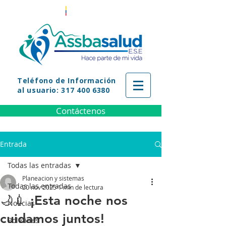
Teléfono
de Información
al usuario: 317 400 6380
Contáctenos
Entrada
Todas las entradas
Planeacion y sistemas
Todas las entradas
20 nov 2025
1 min de lectura
🌙💉 ¡Esta noche nos
Noticias
cuidamos juntos!
Boletines