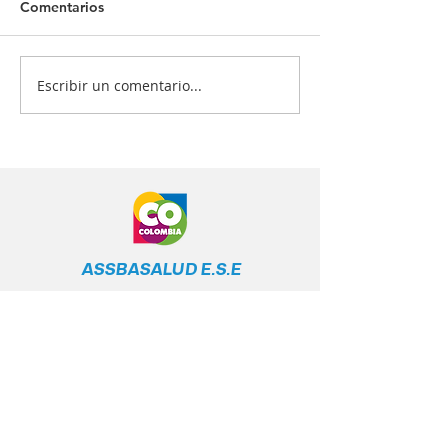
Comentarios
Escribir un comentario...
¡Tu salud es nuestra
¿Quiénes deben
prioridad! 💙💉
vacunarse? 📋
ASSBASALUD E.S.E
Línea Gratuita
Nacional
+57 317 400 6380