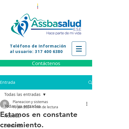
Teléfono
de Información
al usuario: 317 400 6380
Contáctenos
Entrada
Todas las entradas
Planeacion y sistemas
Todas las entradas
19 jun 2024
1 min de lectura
Estamos en constante
Noticias
crecimiento.
Boletines