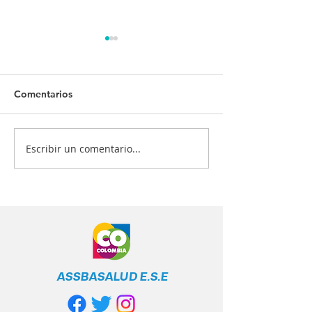
Comentarios
Escribir un comentario...
¡Tu salud es nuestra
¿Quiénes deben
prioridad! 💙💉
vacunarse? 📋
ASSBASALUD E.S.E