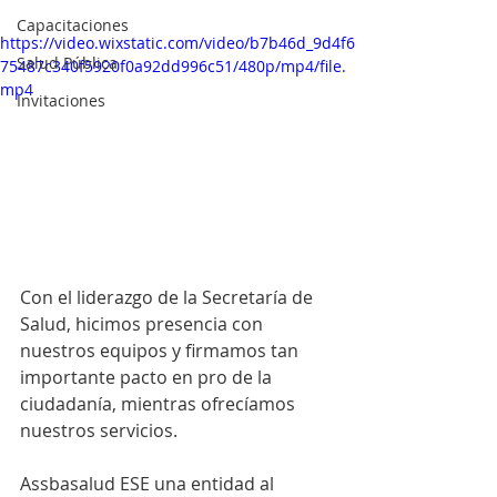
Capacitaciones
https://video.wixstatic.com/video/b7b46d_9d4f6
Salud Pública
75487c340f5920f0a92dd996c51/480p/mp4/file.
mp4
Invitaciones
Con el liderazgo de la Secretaría de 
Salud, hicimos presencia con 
nuestros equipos y firmamos tan 
importante pacto en pro de la 
ciudadanía, mientras ofrecíamos 
nuestros servicios. 
Assbasalud ESE una entidad al 