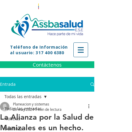
Teléfono
de Información
al usuario: 317 400 6380
Contáctenos
Entrada
Todas las entradas
Planeacion y sistemas
Todas las entradas
29 may 2024
1 min de lectura
La Alianza por la Salud de
Noticias
Manizales es un hecho.
Boletines