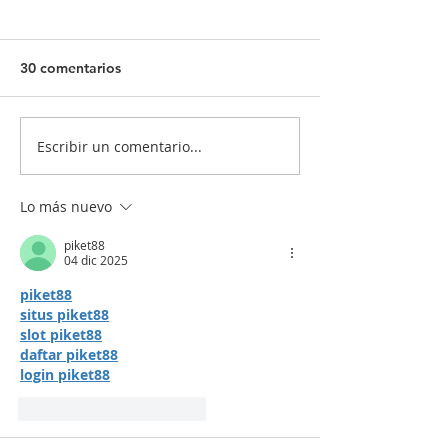
30 comentarios
Escribir un comentario...
¡Tu salud es nuestra
¿Quiénes deben
prioridad! 💙💉
vacunarse? 📋
Lo más nuevo
piket88
04 dic 2025
piket88
situs piket88
slot piket88
daftar piket88
login piket88
Me gusta
Reaccionar