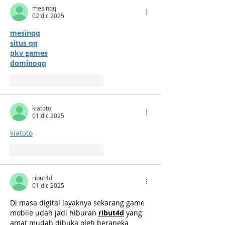
mesinqq
02 dic 2025
mesinqq
situs qq
pkv games
dominoqq
Me gusta
Reaccionar
kiatoto
01 dic 2025
kiatoto
Me gusta
Reaccionar
ribut4d
01 dic 2025
Di masa digital layaknya sekarang game 
mobile udah jadi hiburan 
ribut4d
 yang 
amat mudah dibuka oleh beraneka 