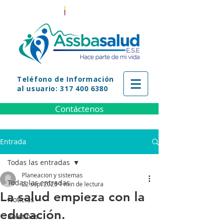
Teléfono
de Información
al usuario: 317 400 6380
Contáctenos
Entrada
Todas las entradas
Planeacion y sistemas
Todas las entradas
22 sept 2025
1 min de lectura
La salud empieza con la
Noticias
educación.
Boletines