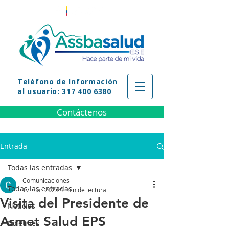
Teléfono
de Información
al usuario: 317 400 6380
Contáctenos
Entrada
Todas las entradas
Comunicaciones
Todas las entradas
17 mar 2023
1 min de lectura
Visita del Presidente de
Noticias
Asmet Salud EPS
Boletines