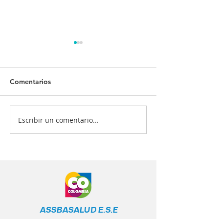
Comentarios
Escribir un comentario...
¡Tu salud es nuestra
¿Quiénes deben
prioridad! 💙💉
vacunarse? 📋
ASSBASALUD E.S.E