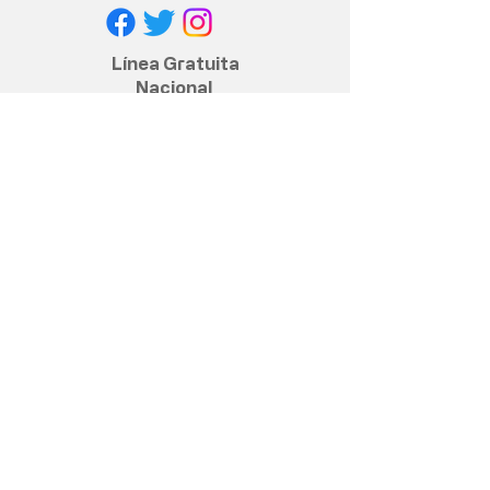
Línea Gratuita
Nacional
+57 317 400 6380
Política de privacidad
Políticas y cumplimiento legal
Contacto anticorrupción
© 2020 Assbasalud ESE - Todos los
derechos reservados
Dirección Sede Principal, Centro
piloto.:
Calle 27 No. 17 - 32, Barrio San José
Manizales, Caldas, Colombia
¡Mapa aquí!